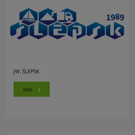
JW. ŚLEPSK
MER