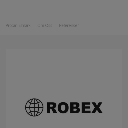
Protan Elmark
-
Om Oss
-
Referenser