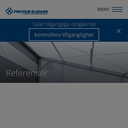
MENY
Salar tillgängliga omgående
kontrollera tillgänglighet
Referenser