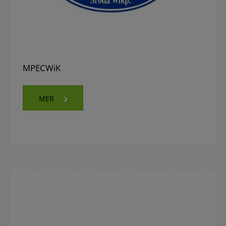
MPECWiK
MER