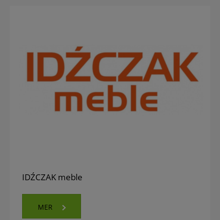
IDŹCZAK meble
MER