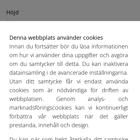
Höjd
5 m
Denna webbplats använder cookies
Innan du fortsätter bör du läsa informationen
om hur vi använder dina uppgifter och avgöra
om du samtycker till detta. Du kan inaktivera
datainsamling i de avancerade inställningarna.
Utan ditt samtycke får vi endast använda
Rekommendationsbok
cookies som är nödvändiga för driften av
Erbjudande
webbplatsen. Genom analys- och
marknadsföringscookies kan vi kontinuerligt
Projektgalleri
förbättra vår webbplats när det gäller
prestanda, innehåll och design.
Om Oss
Du kan när som helst återkalla ditt samtycke