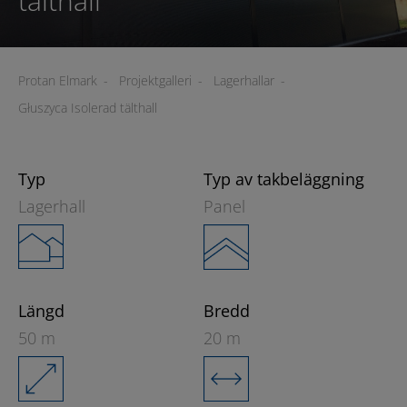
tälthall
Protan Elmark
-
Projektgalleri
-
Lagerhallar
-
Głuszyca Isolerad tälthall
Typ
Typ av takbeläggning
Lagerhall
Panel
Längd
Bredd
50 m
20 m