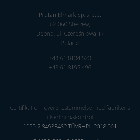
Protan Elmark Sp. z o.o.
62-060 Stęszew,
Dębno, ul. Czereśniowa 17
Poland
+48 61 8134 523
+48 61 8195 496
Certifikat om överensstämmelse med fabrikens
tillverkningskontroll
1090-2.84933482.TÜVRHPL-2018.001