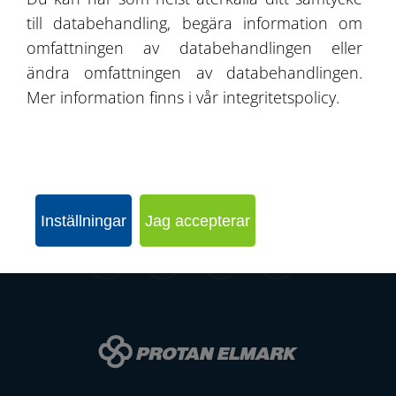
Kontakt
till databehandling, begära information om
omfattningen av databehandlingen eller
ändra omfattningen av databehandlingen.
Mer information finns i vår integritetspolicy.
SKICKA EN FÖRFRÅGAN
KONFIGURERA HALLEN
Inställningar
Jag accepterar