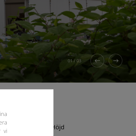
01
/
03
ina
era
Höjd
 vi