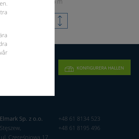
5 m
en.
tra
ära
dra
vår
KICKA EN FÖRFRÅGAN
KONFIGURERA HALLEN
Elmark Sp. z o.o.
+48 61 8134 523
Stęszew,
+48 61 8195 496
ul. Czereśniowa 17