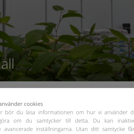
all
Ostrava Lagerhall
använder cookies
er bör du läsa informationen om hur vi använder d
göra om du samtycker till detta. Du kan inaktiv
takbeläggning
Längd
Bredd
e avancerade inställningarna. Utan ditt samtycke får