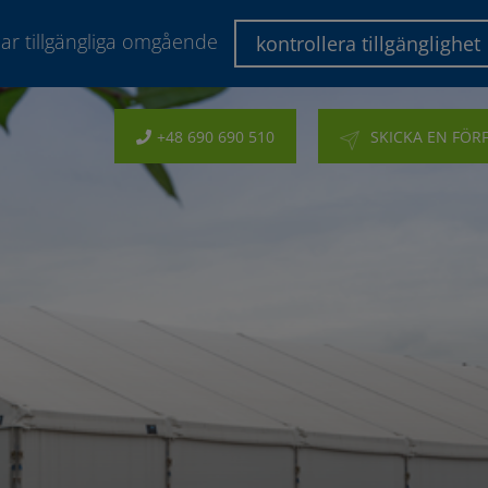
lar tillgängliga omgående
kontrollera tillgänglighet
+48 690 690 510
SKICKA EN FÖR