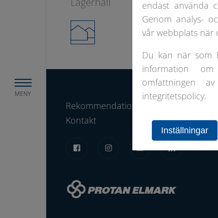
Lagerhall
PVC
endast använda c
Genom analys- och
vår webbplats när d
Du kan när som he
information om
omfattningen av
MENY
integritetspolicy.
Rekommendationsbok
Erbjudand
Kontakt
Inställningar