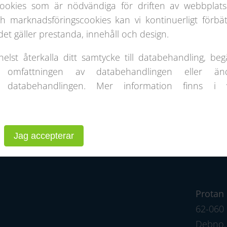
30 m
15 m
ookies som är nödvändiga för driften av webbplats
 marknadsföringscookies kan vi kontinuerligt förbät
et gäller prestanda, innehåll och design.
lst återkalla ditt samtycke till databehandling, beg
 omfattningen av databehandlingen eller än
 databehandlingen. Mer information finns i 
e
Projektgalleri
Om Oss
S
Jag accepterar
Protan 
62-060 
Dębno, 