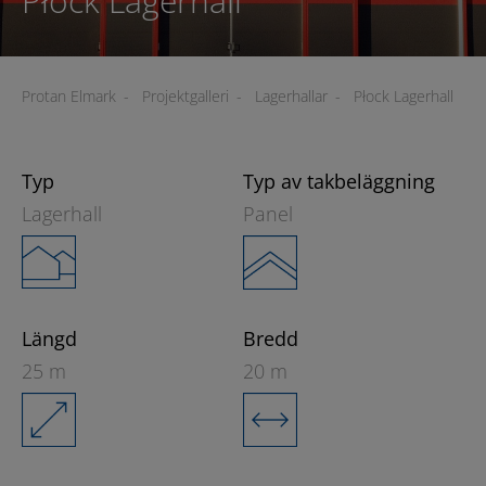
Płock Lagerhall
Protan Elmark
-
Projektgalleri
-
Lagerhallar
-
Płock Lagerhall
Typ
Typ av takbeläggning
Lagerhall
Panel
Längd
Bredd
25 m
20 m