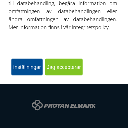
till databehandling, begära information om
omfattningen av databehandlingen eller
ändra omfattningen av databehandlingen.
SKICKA EN FÖRFRÅGAN
Mer information finns i vår integritetspolicy.
KONFIGURERA HALLEN
Inställningar
Jag accepterar