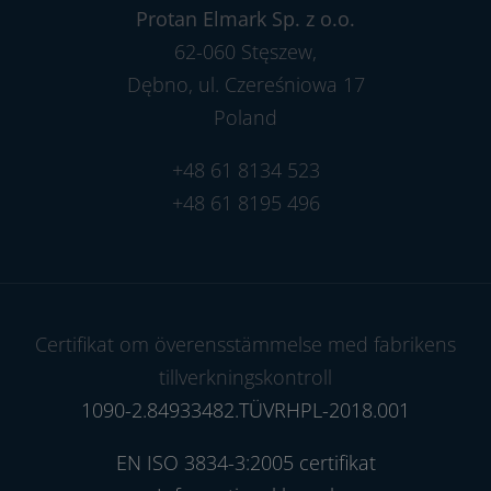
Protan Elmark Sp. z o.o.
62-060 Stęszew,
Dębno, ul. Czereśniowa 17
Poland
+48 61 8134 523
+48 61 8195 496
Certifikat om överensstämmelse med fabrikens
tillverkningskontroll
1090-2.84933482.TÜVRHPL-2018.001
EN ISO 3834-3:2005 certifikat