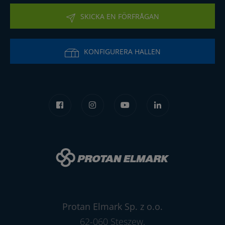
SKICKA EN FÖRFRÅGAN
KONFIGURERA HALLEN
Protan Elmark Sp. z o.o.
62-060 Stęszew,