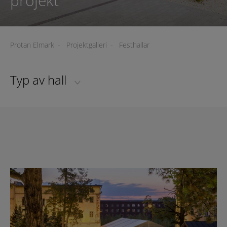
projekt
Protan Elmark
-
Projektgalleri
-
Festhallar
Typ av hall