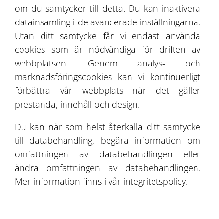
om du samtycker till detta. Du kan inaktivera
bara från utsidan, utan också bekanta dig
datainsamling i de avancerade inställningarna.
med dess interiör. Du kan se varför
Utan ditt samtycke får vi endast använda
sådana anläggningar är så populära
cookies som är nödvändiga för driften av
genom att gå in en tälthall som designats
webbplatsen. Genom analys- och
av oss.
marknadsföringscookies kan vi kontinuerligt
förbättra vår webbplats när det gäller
prestanda, innehåll och design.
SE MER
Du kan när som helst återkalla ditt samtycke
till databehandling, begära information om
omfattningen av databehandlingen eller
ändra omfattningen av databehandlingen.
Mer information finns i vår integritetspolicy.