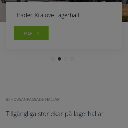
Belęcin Lagerhall
Hradec Kralove Lagerhall
Godętowo Lagerhall
Katowice Lagerhall
MER
MER
MER
MER
BEHOVSANPASSADE HALLAR
Tillgängliga storlekar på lagerhallar