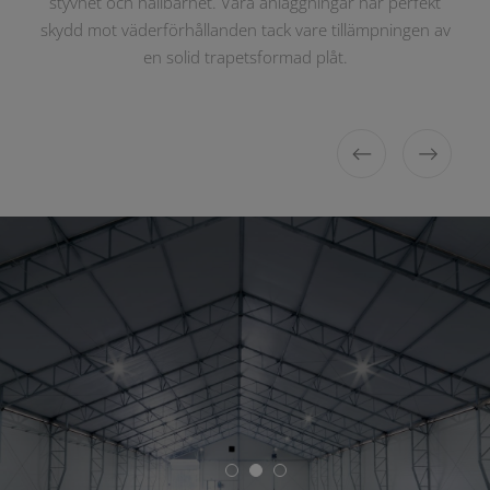
styvhet och hållbarhet. Våra anläggningar har perfekt
säsongsmässigt, men också som ett året runt tält.
industriella ytor.
skydd mot väderförhållanden tack vare tillämpningen av
en solid trapetsformad plåt.