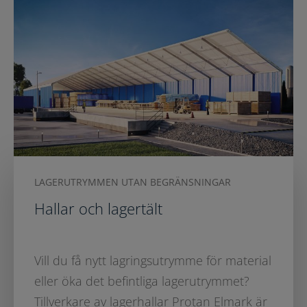
LAGERUTRYMMEN UTAN BEGRÄNSNINGAR
Hallar och lagertält
Vill du få nytt lagringsutrymme för material
eller öka det befintliga lagerutrymmet?
Tillverkare av lagerhallar Protan Elmark är