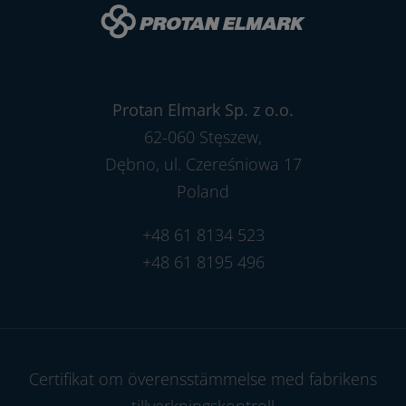
Protan Elmark Sp. z o.o.
62-060 Stęszew,
Dębno, ul. Czereśniowa 17
Poland
+48 61 8134 523
+48 61 8195 496
Certifikat om överensstämmelse med fabrikens