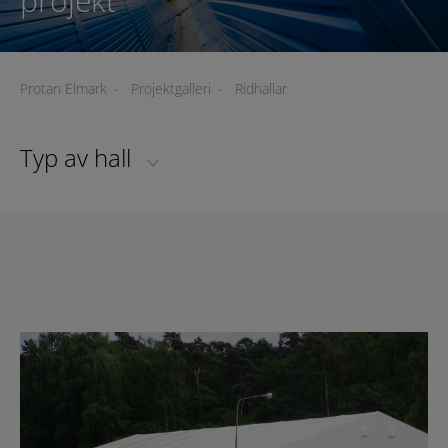
projekt
Protan Elmark
-
Projektgalleri
-
Ridhallar
Typ av hall