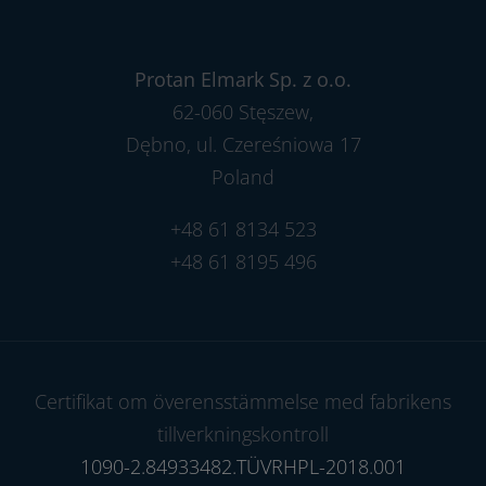
Protan Elmark Sp. z o.o.
62-060 Stęszew,
Dębno, ul. Czereśniowa 17
Poland
+48 61 8134 523
+48 61 8195 496
Certifikat om överensstämmelse med fabrikens
tillverkningskontroll
1090-2.84933482.TÜVRHPL-2018.001