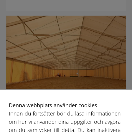
Solec Ridhall
Denna webbplats använder cookies
Innan du fortsätter bör du läsa informationen
om hur vi använder dina uppgifter och avgöra
om du samtycker till detta. Du kan inaktivera