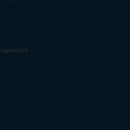
ingskontroll