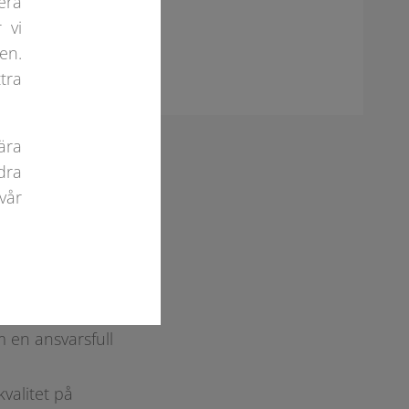
era
 vi
en.
tra
ära
dra
vår
n år 2007. Från
professionell och
ten: 20x50x5m,
tliga krav som
 en ansvarsfull
valitet på