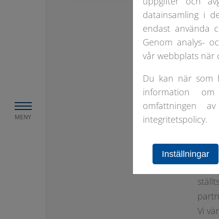
uppgifter och av
datainsamling i d
endast använda c
Genom analys- och
vår webbplats när d
Du kan när som he
information om
omfattningen av
Med f
MENY
integritetspolicy.
börja
pålit
Samt
Inställningar
10x4
ställ
partn
Vi vä