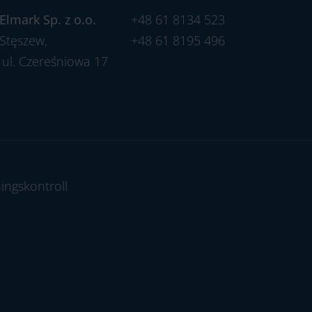
Elmark Sp. z o.o.
+48 61 8134 523
Stęszew,
+48 61 8195 496
ul. Czereśniowa 17
ingskontroll