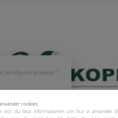
tet på erbjudna produkter."
använder cookies
er bör du läsa informationen om hur vi använder d