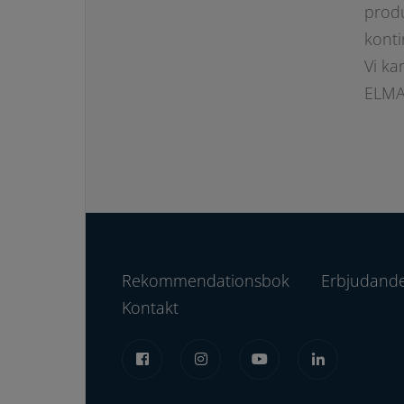
produ
konti
Vi ka
ELMA
Rekommendationsbok
Erbjudand
Kontakt