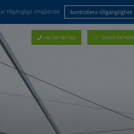
lar tillgängliga omgående
kontrollera tillgänglighet
+46 790 081 562
SKICKA EN FÖR