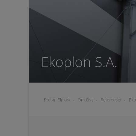
Ekoplon S.A.
Protan Elmark
-
Om Oss
-
Referenser
-
Eko