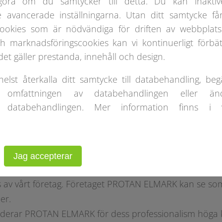
göra om du samtycker till detta. Du kan inaktiv
e avancerade inställningarna. Utan ditt samtycke får
ookies som är nödvändiga för driften av webbplats
 marknadsföringscookies kan vi kontinuerligt förbät
et gäller prestanda, innehåll och design.
lst återkalla ditt samtycke till databehandling, beg
 omfattningen av databehandlingen eller än
 databehandlingen. Mer information finns i 
öretaget PROTAN ELMARK Sp. Zoo. Vi samarbetar seda
n av vårt samarbete har detta företag visat sig vara en 
lig entreprenör.
liga tälthallar som köps hos PROTAN ELMARK med måt
Jag accepterar
5x4m, 15x40x4m, 6x15x3m och 15x30x4m uppfyller sam
ts av vårt företag. Företaget PROTAN ELMARK kan se som
er.
rderar PROTAN ELMARK för dess professionalism höga k