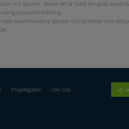
kter och tjänster, liksom att ta hand om goda kundrel
nuerlig produktförbättring.
n helt rekommendera tjänster och faciliteter som erb
RK.
e
Projektgalleri
Om Oss
S