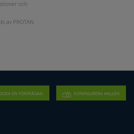
ationer och
juds av PROTAN
KICKA EN FÖRFRÅGAN
KONFIGURERA HALLEN