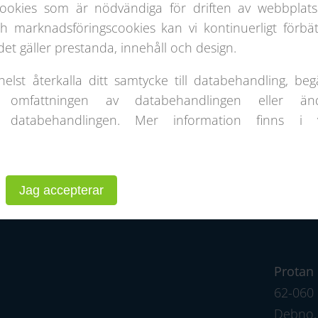
50 m
25 m
ookies som är nödvändiga för driften av webbplats
 marknadsföringscookies kan vi kontinuerligt förbät
et gäller prestanda, innehåll och design.
lst återkalla ditt samtycke till databehandling, beg
 omfattningen av databehandlingen eller än
 databehandlingen. Mer information finns i 
e
Projektgalleri
Om Oss
S
Jag accepterar
Protan 
62-060 
Dębno, 