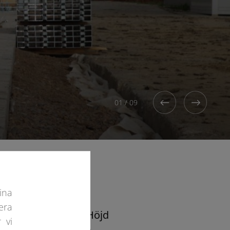
01
/
09
ina
era
Höjd
 vi