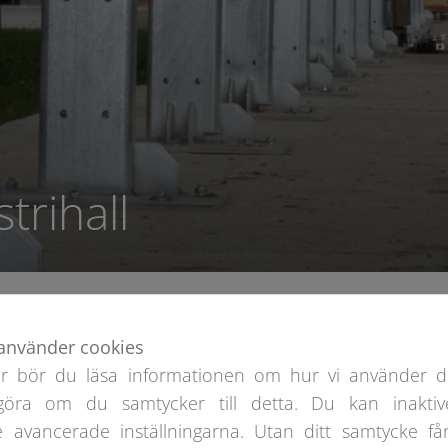
trihall
-
Oświęcim Industrihall
använder cookies
er bör du läsa informationen om hur vi använder d
göra om du samtycker till detta. Du kan inaktiv
takbeläggning
Längd
Bredd
e avancerade inställningarna. Utan ditt samtycke får