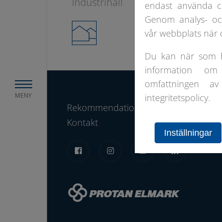
Industrihall
PVC
endast använda c
Genom analys- och
vår webbplats när d
Du kan när som he
information om
omfattningen av
MENY
integritetspolicy.
Rekommendationsbok
Erbjudand
Kontakt
Inställningar