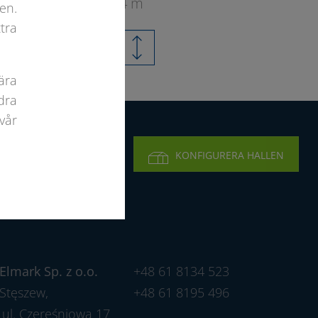
4 m
en.
tra
ära
dra
vår
KICKA EN FÖRFRÅGAN
KONFIGURERA HALLEN
Elmark Sp. z o.o.
+48 61 8134 523
Stęszew,
+48 61 8195 496
ul. Czereśniowa 17