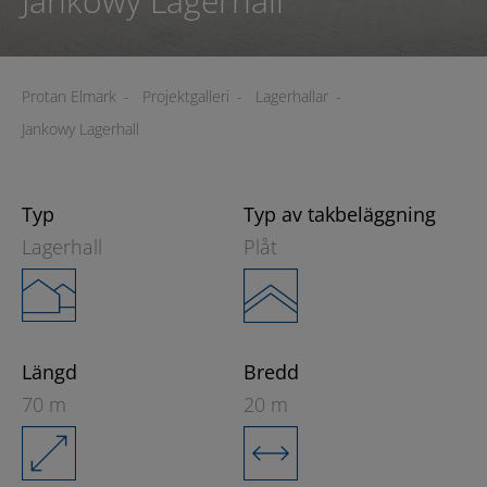
Jankowy Lagerhall
Protan Elmark
-
Projektgalleri
-
Lagerhallar
-
Jankowy Lagerhall
Typ
Typ av takbeläggning
Lagerhall
Plåt
Längd
Bredd
70 m
20 m