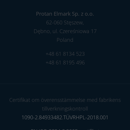
Protan Elmark Sp. z o.o.
62-060 Stęszew,
Dębno, ul. Czereśniowa 17
Poland
+48 61 8134 523
+48 61 8195 496
Certifikat om överensstämmelse med fabrikens
tillverkningskontroll
1090-2.84933482.TÜVRHPL-2018.001