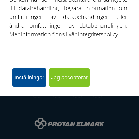
Kontakt
till databehandling, begära information om
omfattningen av databehandlingen eller
ändra omfattningen av databehandlingen.
Mer information finns i vår integritetspolicy.
SKICKA EN FÖRFRÅGAN
KONFIGURERA HALLEN
Inställningar
Jag accepterar