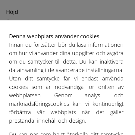
Höjd
4,5 m
Denna webbplats använder cookies
Innan du fortsätter bör du läsa informationen
om hur vi använder dina uppgifter och avgöra
om du samtycker till detta. Du kan inaktivera
datainsamling i de avancerade inställningarna.
Utan ditt samtycke får vi endast använda
Rekommendationsbok
cookies som är nödvändiga för driften av
Erbjudande
webbplatsen. Genom analys- och
marknadsföringscookies kan vi kontinuerligt
Projektgalleri
förbättra vår webbplats när det gäller
prestanda, innehåll och design.
Om Oss
Du kan när som helst återkalla ditt samtycke