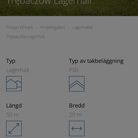
Trębaczów Lagerhall
Protan Elmark
-
Projektgalleri
-
Lagerhallar
-
Trębaczów Lagerhall
Typ
Typ av takbeläggning
Lagerhall
Plåt
Längd
Bredd
50 m
20 m