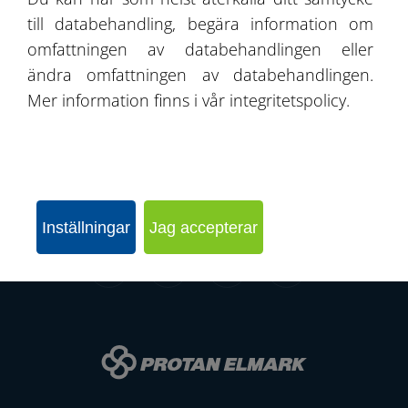
Kontakt
till databehandling, begära information om
omfattningen av databehandlingen eller
ändra omfattningen av databehandlingen.
Mer information finns i vår integritetspolicy.
SKICKA EN FÖRFRÅGAN
KONFIGURERA HALLEN
Inställningar
Jag accepterar