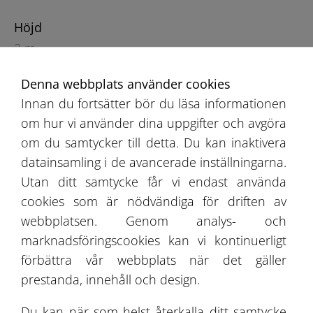
Höjd
3 m
Denna webbplats använder cookies
Innan du fortsätter bör du läsa informationen
om hur vi använder dina uppgifter och avgöra
om du samtycker till detta. Du kan inaktivera
datainsamling i de avancerade inställningarna.
Utan ditt samtycke får vi endast använda
Rekommendationsbok
cookies som är nödvändiga för driften av
Erbjudande
webbplatsen. Genom analys- och
marknadsföringscookies kan vi kontinuerligt
Projektgalleri
förbättra vår webbplats när det gäller
prestanda, innehåll och design.
Om Oss
Du kan när som helst återkalla ditt samtycke