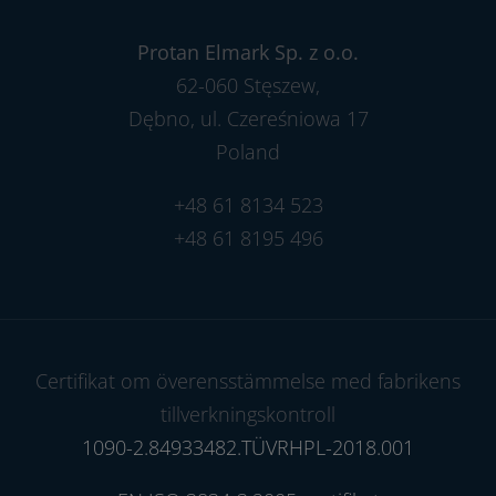
Protan Elmark Sp. z o.o.
62-060 Stęszew,
Dębno, ul. Czereśniowa 17
Poland
+48 61 8134 523
+48 61 8195 496
Certifikat om överensstämmelse med fabrikens
tillverkningskontroll
1090-2.84933482.TÜVRHPL-2018.001