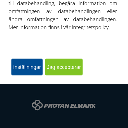
till databehandling, begära information om
omfattningen av databehandlingen eller
ändra omfattningen av databehandlingen.
SKICKA EN FÖRFRÅGAN
Mer information finns i vår integritetspolicy.
KONFIGURERA HALLEN
Inställningar
Jag accepterar