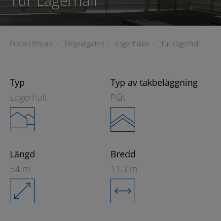
Tur Lagerhall
Protan Elmark
-
Projektgalleri
-
Lagerhallar
-
Tur Lagerhall
Typ
Typ av takbeläggning
Lagerhall
Plåt
Längd
Bredd
54 m
11,3 m