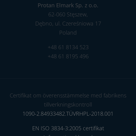
Protan Elmark Sp. z o.o.
62-060 Stęszew,
Dębno, ul. Czereśniowa 17
Poland
+48 61 8134 523
+48 61 8195 496
Certifikat om överensstämmelse med fabrikens
tillverkningskontroll
1090-2.84933482.TÜVRHPL-2018.001
EN ISO 3834-3:2005 certifikat