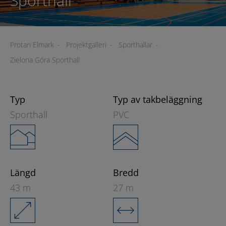
Sporthall
Protan Elmark
-
Projektgalleri
-
Sporthallar
-
Zielona Góra Sporthall
Typ
Typ av takbeläggning
Sporthall
PVC
Längd
Bredd
43 m
27 m