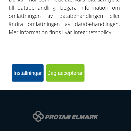
Kontakt
till databehandling, begära information om
omfattningen av databehandlingen eller
ändra omfattningen av databehandlingen.
Mer information finns i vår integritetspolicy.
SKICKA EN FÖRFRÅGAN
KONFIGURERA HALLEN
Inställningar
Jag accepterar