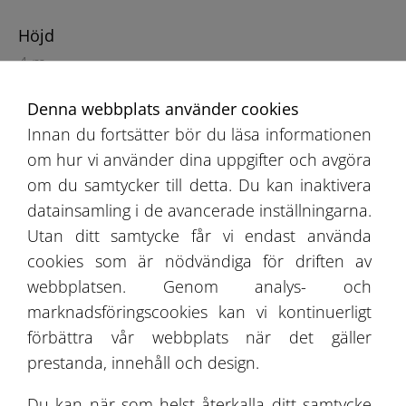
Höjd
4 m
Denna webbplats använder cookies
Innan du fortsätter bör du läsa informationen
om hur vi använder dina uppgifter och avgöra
om du samtycker till detta. Du kan inaktivera
datainsamling i de avancerade inställningarna.
Utan ditt samtycke får vi endast använda
Rekommendationsbok
cookies som är nödvändiga för driften av
Erbjudande
webbplatsen. Genom analys- och
marknadsföringscookies kan vi kontinuerligt
Projektgalleri
förbättra vår webbplats när det gäller
prestanda, innehåll och design.
Om Oss
Du kan när som helst återkalla ditt samtycke