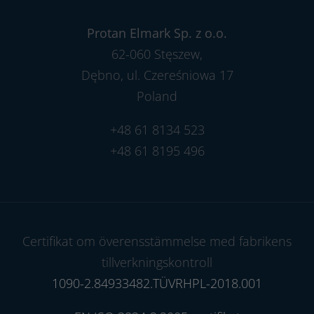
Protan Elmark Sp. z o.o.
62-060 Stęszew,
Dębno, ul. Czereśniowa 17
Poland
+48 61 8134 523
+48 61 8195 496
Certifikat om överensstämmelse med fabrikens
tillverkningskontroll
1090-2.84933482.TÜVRHPL-2018.001